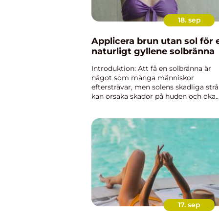
18. sep
Applicera brun utan sol för 
naturligt gyllene solbränna
Introduktion: Att få en solbränna är
något som många människor
eftersträvar, men solens skadliga strå
kan orsaka skador på huden och öka
risken för hudcancer. Till följd av dett
har brun utan sol-produkter blivit
alltmer populära, och de erbjuder...
17. sep