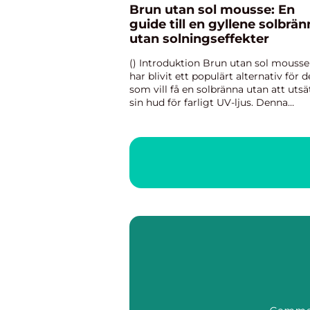
Brun utan sol mousse: En
guide till en gyllene solbrän
utan solningseffekter
() Introduktion Brun utan sol mousse
har blivit ett populärt alternativ för d
som vill få en solbränna utan att utsä
sin hud för farligt UV-ljus. Denna
krämiga produkt har blivit ett av de
mest eftertraktade skönhetsprodukt
på marknaden idag....