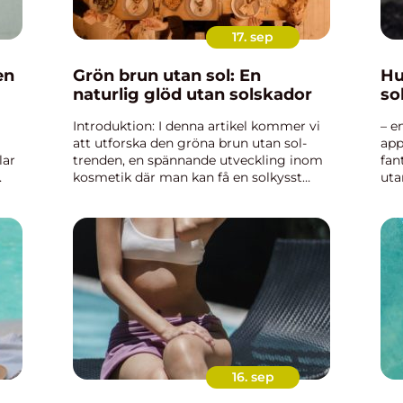
17. sep
en
Grön brun utan sol: En
Hu
naturlig glöd utan solskador
so
Introduktion: I denna artikel kommer vi
– e
att utforska den gröna brun utan sol-
app
lar
trenden, en spännande utveckling inom
fan
kosmetik där man kan få en solkysst
uta
a
look utan att utsätta sin hud för skadlig
ibl
UV-strålning. Vi kommer att ta en
hän
grundlig titt på vad gr...
den
16. sep