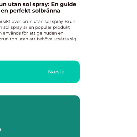
un utan sol spray: En guide
ll en perfekt solbränna
rsikt över brun utan sol spray Brun
n sol spray är en populär produkt
 används för att ge huden en
brun ton utan att behöva utsätta sig
 solens skadliga strålar. Sprayen
ehåller en aktiv ingrediens, vanligtvis
 (dihydroxiaceton),...
Næste
g