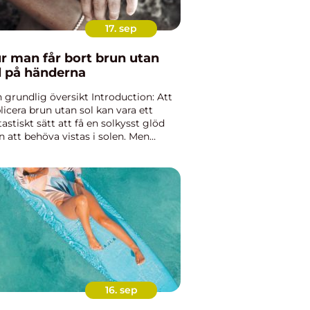
17. sep
r man får bort brun utan
l på händerna
n grundlig översikt Introduction: Att
licera brun utan sol kan vara ett
tastiskt sätt att få en solkysst glöd
n att behöva vistas i solen. Men
and kan man råka få färgämnet på
derna, vilket kan vara irriterande. I
na artike...
16. sep