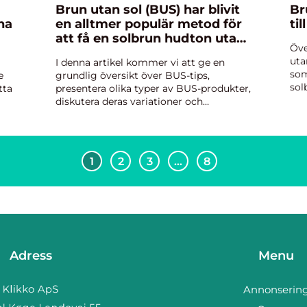
Brun utan sol (BUS) har blivit
Br
na
en alltmer populär metod för
ti
att få en solbrun hudton utan
Öve
att behöva vistas i solen eller
uta
I denna artikel kommer vi att ge en
använda solariemaskiner
som
e
grundlig översikt över BUS-tips,
sol
tta
presentera olika typer av BUS-produkter,
för
diskutera deras variationer och
inn
historiska utvecklingar, samt ge
DHA
erna
kvantitativa mätningar som ger en
djupare förståelse för fenomenet. För
att...
1
2
3
…
8
Adress
Menu
Annonserin