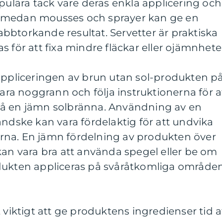
opulära tack vare deras enkla applicering och
 medan mousses och sprayer kan ge en
bbtorkande resultat. Servetter är praktiska
 för att fixa mindre fläckar eller ojämnhete
 appliceringen av brun utan sol-produkten p
vara noggrann och följa instruktionerna för a
nå en jämn solbränna. Användning av en
andske kan vara fördelaktig för att undvika
rna. En jämn fördelning av produkten över
kan vara bra att använda spegel eller be om
produkten appliceras på svåråtkomliga områden
 viktigt att ge produktens ingredienser tid a