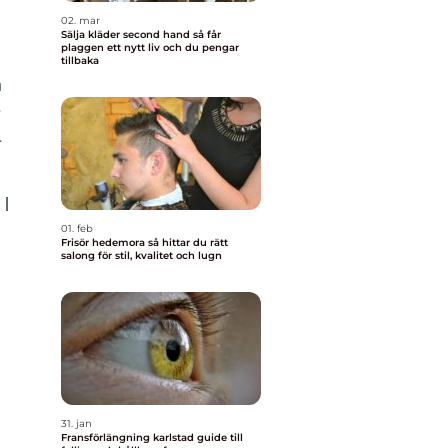
02. mar
Sälja kläder second hand så får
plaggen ett nytt liv och du pengar
tillbaka
n
r
r
 I
01. feb
Frisör hedemora så hittar du rätt
salong för stil, kvalitet och lugn
31. jan
Fransförlängning karlstad guide till