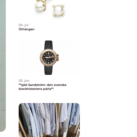
04. jul
Örhängen
03. jun
**sjöö Sandström: den svenska
klockhistoriens pärla**