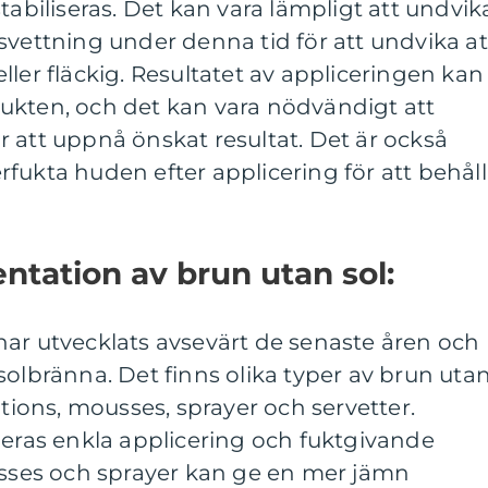
tabiliseras. Det kan vara lämpligt att undvik
svettning under denna tid för att undvika at
ller fläckig. Resultatet av appliceringen kan
ukten, och det kan vara nödvändigt att
 att uppnå önskat resultat. Det är också
terfukta huden efter applicering för att behål
tation av brun utan sol:
har utvecklats avsevärt de senaste åren och
solbränna. Det finns olika typer av brun uta
otions, mousses, sprayer och servetter.
deras enkla applicering och fuktgivande
ses och sprayer kan ge en mer jämn