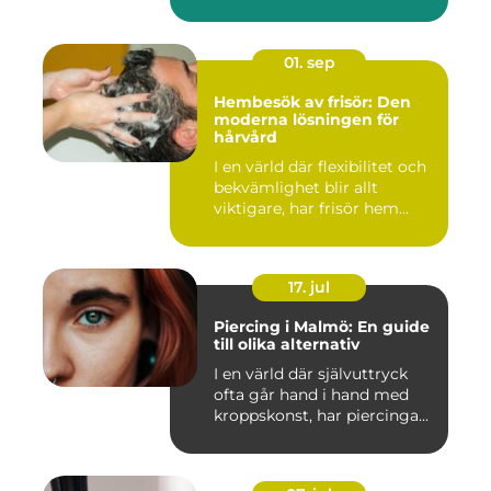
01. sep
Hembesök av frisör: Den
moderna lösningen för
hårvård
I en värld där flexibilitet och
bekvämlighet blir allt
viktigare, har frisör hem...
17. jul
Piercing i Malmö: En guide
till olika alternativ
I en värld där självuttryck
ofta går hand i hand med
kroppskonst, har piercinga...