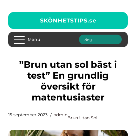
SKÖNHETSTIPS.
se
Menu
”Brun utan sol bäst i
test” En grundlig
översikt för
matentusiaster
15 september 2023
admin
Brun Utan Sol