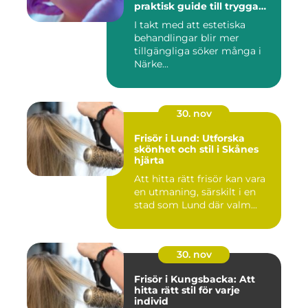
praktisk guide till trygga
och naturliga resultat
I takt med att estetiska
behandlingar blir mer
tillgängliga söker många i
Närke...
30. nov
Frisör i Lund: Utforska
skönhet och stil i Skånes
hjärta
Att hitta rätt frisör kan vara
en utmaning, särskilt i en
stad som Lund där valm...
30. nov
Frisör i Kungsbacka: Att
hitta rätt stil för varje
individ