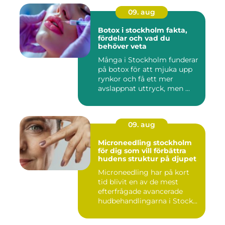
09. aug
Botox i stockholm fakta,
fördelar och vad du
behöver veta
Många i Stockholm funderar
på botox för att mjuka upp
rynkor och få ett mer
avslappnat uttryck, men ...
09. aug
Microneedling stockholm
för dig som vill förbättra
hudens struktur på djupet
Microneedling har på kort
tid blivit en av de mest
efterfrågade avancerade
hudbehandlingarna i Stock...