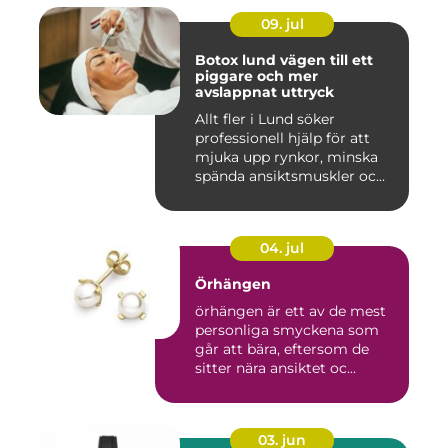
09. jul
Botox lund vägen till ett
piggare och mer
avslappnat uttryck
Allt fler i Lund söker
professionell hjälp för att
mjuka upp rynkor, minska
spända ansiktsmuskler oc...
04. jul
Örhängen
örhängen är ett av de mest
personliga smyckena som
går att bära, eftersom de
sitter nära ansiktet oc...
03. jun