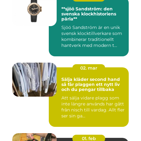
**sjöö Sandström: den
svenska klockhistoriens
pärla**
Sjöö Sandström är en unik
svensk klocktillverkare som
kombinerar traditionellt
hantverk med modern t...
02. mar
Sälja kläder second hand
så får plaggen ett nytt liv
och du pengar tillbaka
Att sälja vidare plagg som
inte längre används har gått
från nisch till vardag. Allt fler
ser sin ga...
01. feb