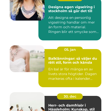
Designa egen vigselring i
stockholm så går det till
Att designa en personlig
vigselring handlar om mer
än form och material.
Ringen blir ett smycke som
...
05. jan
Balklänningar: så väljer du
rätt stil, form och känsla
En bal är för många en av
livets stora högtider. Dagen
markeras ofta i kalender...
30. dec
Herr- och damfrisör i
Hässleholm: Kunskap, stil