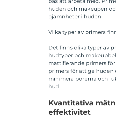
bas att arbeta med. Prim
huden och makeupen och kan
ojämnheter i huden.
Vilka typer av primers fin
Det finns olika typer av p
hudtyper och makeupbeho
mattifierande primers för 
primers för att ge huden 
minimera porerna och fuktg
hud.
Kvantitativa mätn
effektivitet