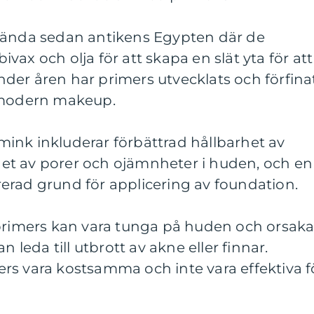
 ända sedan antikens Egypten där de
ax och olja för att skapa en slät yta för att
der åren har primers utvecklats och förfina
n modern makeup.
ink inkluderar förbättrad hållbarhet av
et av porer och ojämnheter i huden, och en
erad grund för applicering av foundation.
 primers kan vara tunga på huden och orsak
n leda till utbrott av akne eller finnar.
rs vara kostsamma och inte vara effektiva f