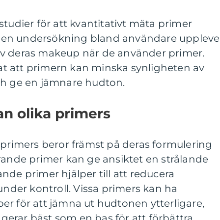
tudier för att kvantitativt mäta primer
igt en undersökning bland användare uppleve
av deras makeup när de använder primer.
isat att primern kan minska synligheten av
ch ge en jämnare hudton.
an olika primers
 primers beror främst på deras formulering
rande primer kan ge ansiktet en strålande
nde primer hjälper till att reducera
 under kontroll. Vissa primers kan ha
r för att jämna ut hudtonen ytterligare,
erar bäst som en bas för att förbättra