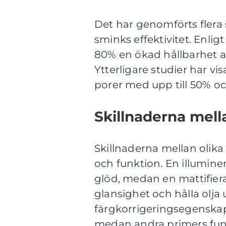
Det har genomförts flera s
sminks effektivitet. Enl
80% en ökad hållbarhet 
Ytterligare studier har v
porer med upp till 50% o
Skillnaderna mell
Skillnaderna mellan olika
och funktion. En illumine
glöd, medan en mattifiera
glansighet och hålla olja
färgkorrigeringsegenskape
medan andra primers fung