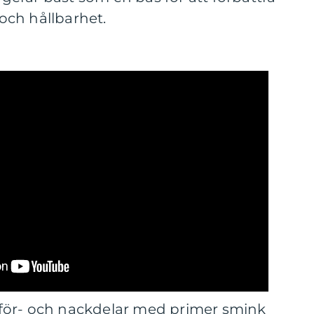
ch hållbarhet.
för- och nackdelar med primer smink