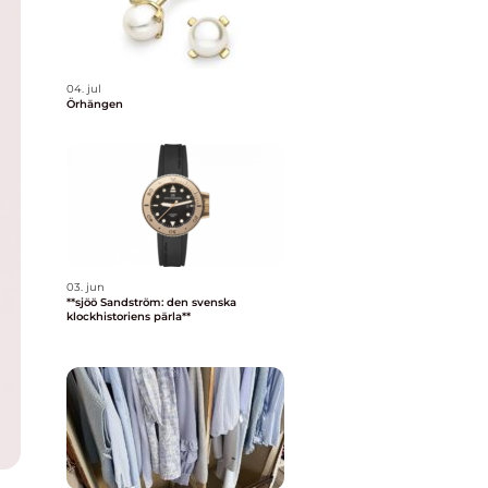
04. jul
Örhängen
03. jun
**sjöö Sandström: den svenska
klockhistoriens pärla**