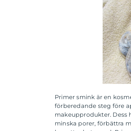
Primer smink är en kosm
förberedande steg före a
makeupprodukter. Dess hu
minska porer, förbättra 