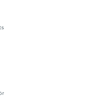
ts
a
ör