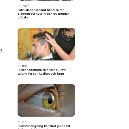
02. mar
Sälja kläder second hand så får
plaggen ett nytt liv och du pengar
tillbaka
h
n
01. feb
Frisör hedemora så hittar du rätt
salong för stil, kvalitet och lugn
31. jan
Fransförlängning karlstad guide till