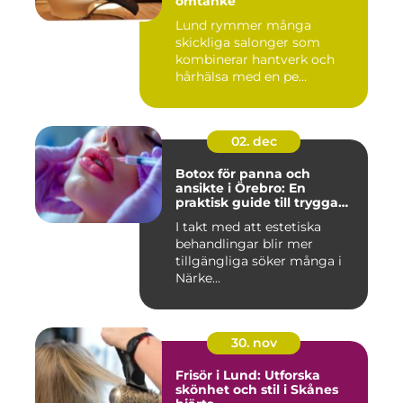
omtanke
Lund rymmer många
skickliga salonger som
kombinerar hantverk och
hårhälsa med en pe...
02. dec
Botox för panna och
ansikte i Örebro: En
praktisk guide till trygga
och naturliga resultat
I takt med att estetiska
behandlingar blir mer
tillgängliga söker många i
Närke...
30. nov
Frisör i Lund: Utforska
skönhet och stil i Skånes