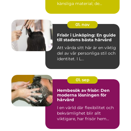
känsliga material; de...
01. nov
Frisör i Linköping: En guide
till stadens bästa hårvård
Att vårda sitt hår är en viktig
del av vår personliga stil och
identitet. I L...
01. sep
Hembesök av frisör: Den
moderna lösningen för
hårvård
I en värld där flexibilitet och
bekvämlighet blir allt
viktigare, har frisör hem...