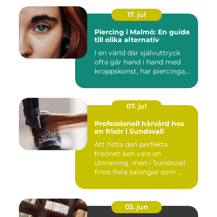
17. jul
Piercing i Malmö: En guide
till olika alternativ
I en värld där självuttryck
ofta går hand i hand med
kroppskonst, har piercinga...
07. jul
Professionell hårvård hos
en frisör i Sundsvall
Att hitta den perfekta
frisören kan vara en
utmaning, men i Sundsvall
finns flera salonger som ...
03. jun