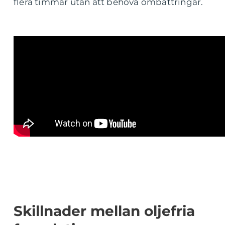
flera timmar utan att behöva ombättringar.
Skillnader mellan oljefria