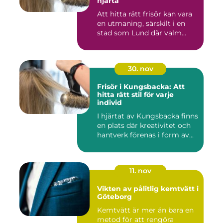
hjärta
Att hitta rätt frisör kan vara
en utmaning, särskilt i en
stad som Lund där valm...
30. nov
Frisör i Kungsbacka: Att
hitta rätt stil för varje
individ
I hjärtat av Kungsbacka finns
en plats där kreativitet och
hantverk förenas i form av...
11. nov
Vikten av pålitlig kemtvätt i
Göteborg
Kemtvätt är mer än bara en
metod för att rengöra