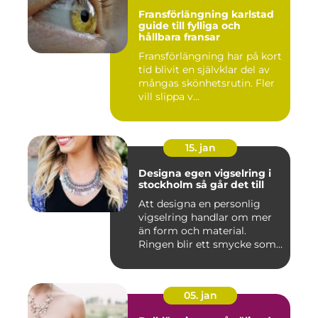
Fransförlängning karlstad
guide till fylliga och
hållbara fransar
Fransförlängning har på kort
tid blivit en självklar del av
mångas skönhetsrutin. Fler
vill slippa v...
15. jan
Designa egen vigselring i
stockholm så går det till
Att designa en personlig
vigselring handlar om mer
än form och material.
Ringen blir ett smycke som
...
05. jan