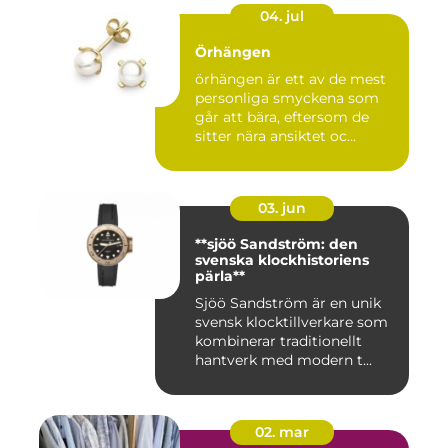
04. jul
Örhängen
örhängen är ett av de mest
personliga smyckena som
går att bära, eftersom de
sitter nära ansiktet oc...
03. jun
**sjöö Sandström: den
svenska klockhistoriens
pärla**
Sjöö Sandström är en unik
svensk klocktillverkare som
kombinerar traditionellt
hantverk med modern t...
02. mar