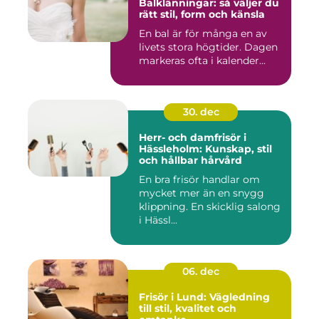
Balklänningar: så väljer du
rätt stil, form och känsla
En bal är för många en av
livets stora högtider. Dagen
markeras ofta i kalender...
30. dec
Herr- och damfrisör i
Hässleholm: Kunskap, stil
och hållbar hårvård
En bra frisör handlar om
mycket mer än en snygg
klippning. En skicklig salong
i Hässl...
06. dec
Frisör i Lund: Vägledning
till stil, kvalitet och