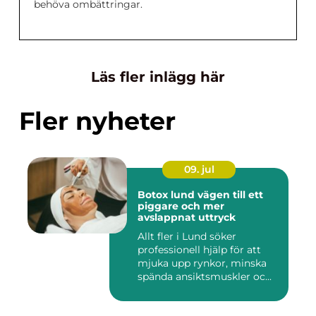
behöva ombättringar.
Läs fler inlägg här
Fler nyheter
09. jul
Botox lund vägen till ett
piggare och mer
avslappnat uttryck
Allt fler i Lund söker
professionell hjälp för att
mjuka upp rynkor, minska
spända ansiktsmuskler oc...