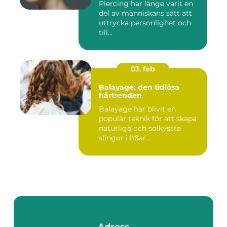
Piercing har länge varit en
del av människans sätt att
uttrycka personlighet och
till...
03. feb
Balayage: den tidlösa
hårtrenden
Balayage har blivit en
populär teknik för att skapa
naturliga och solkyssta
slingor i h&ar...