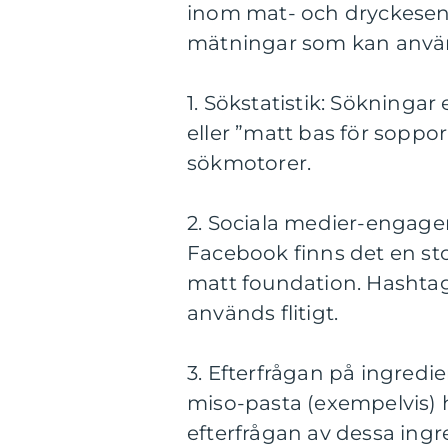
inom mat- och dryckesentu
mätningar som kan använd
1. Sökstatistik: Sökninga
eller ”matt bas för soppo
sökmotorer.
2. Sociala medier-engag
Facebook finns det en st
matt foundation. Hashta
används flitigt.
3. Efterfrågan på ingredi
miso-pasta (exempelvis) h
efterfrågan av dessa ingr