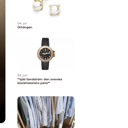
04. jul
Örhängen
03. jun
**sjöö Sandström: den svenska
klockhistoriens pärla**