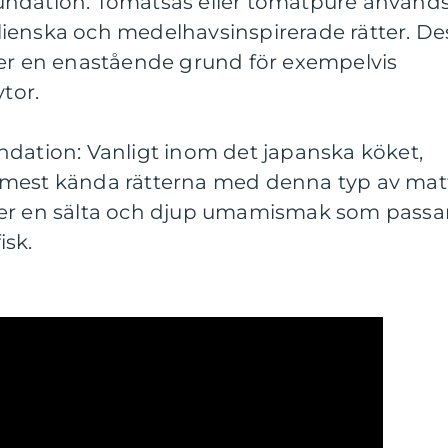
undation: Tomatsås eller tomatpuré använd
ienska och medelhavsinspirerade rätter. De
ger en enastående grund för exempelvis
ytor.
ndation: Vanligt inom det japanska köket,
 mest kända rätterna med denna typ av mat
ger en sälta och djup umamismak som passa
isk.