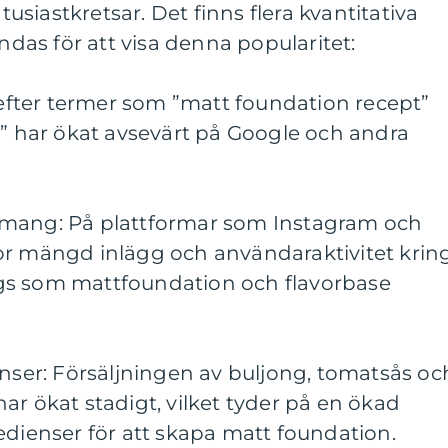
siastkretsar. Det finns flera kvantitativa
as för att visa denna popularitet:
r efter termer som ”matt foundation recept”
r” har ökat avsevärt på Google och andra
emang: På plattformar som Instagram och
or mängd inlägg och användaraktivitet krin
gs som mattfoundation och flavorbase
enser: Försäljningen av buljong, tomatsås oc
ar ökat stadigt, vilket tyder på en ökad
edienser för att skapa matt foundation.