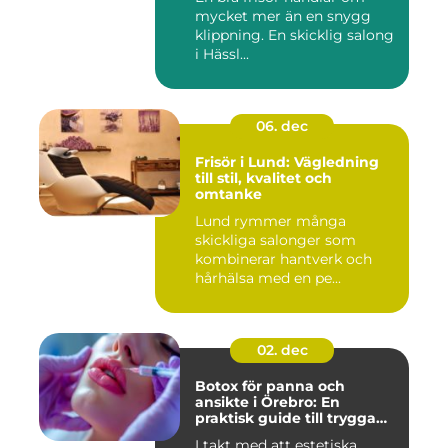
mycket mer än en snygg
klippning. En skicklig salong
i Hässl...
06. dec
Frisör i Lund: Vägledning
till stil, kvalitet och
omtanke
Lund rymmer många
skickliga salonger som
kombinerar hantverk och
hårhälsa med en pe...
02. dec
Botox för panna och
ansikte i Örebro: En
praktisk guide till trygga
och naturliga resultat
I takt med att estetiska