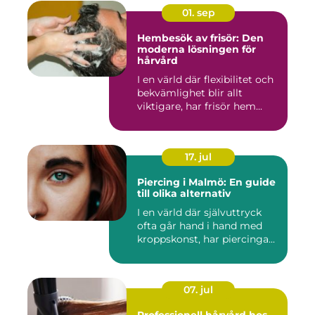
01. sep
Hembesök av frisör: Den
moderna lösningen för
hårvård
I en värld där flexibilitet och
bekvämlighet blir allt
viktigare, har frisör hem...
17. jul
Piercing i Malmö: En guide
till olika alternativ
I en värld där självuttryck
ofta går hand i hand med
kroppskonst, har piercinga...
07. jul
Professionell hårvård hos