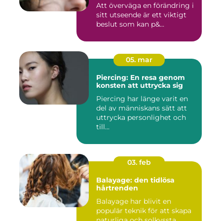
Att överväga en förändring i
sitt utseende är ett viktigt
beslut som kan p&...
05. mar
Piercing: En resa genom
konsten att uttrycka sig
Piercing har länge varit en
del av människans sätt att
uttrycka personlighet och
till...
03. feb
Balayage: den tidlösa
hårtrenden
Balayage har blivit en
populär teknik för att skapa
naturliga och solkyssta