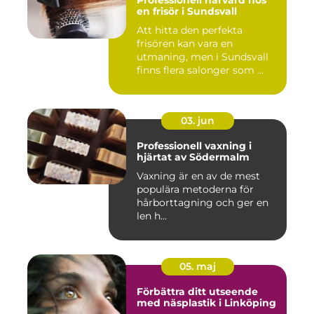
en frisör i Sundsvall
Att hitta den perfekta
frisören kan vara en
utmaning, men i Sundsvall
finns flera salonger som ...
03. jun
Professionell vaxning i
hjärtat av Södermalm
Vaxning är en av de mest
populära metoderna för
hårborttagning och ger en
len h...
05. maj
Förbättra ditt utseende
med näsplastik i Linköping