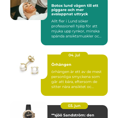
Botox lund vägen till ett
piggare och mer
avslappnat uttryck
Allt fler i Lund söker
professionell hjälp för att
mjuka upp rynkor, minska
spända ansiktsmuskler oc...
04. jul
Örhängen
örhängen är ett av de mest
personliga smyckena som
går att bära, eftersom de
sitter nära ansiktet oc...
03. jun
**sjöö Sandström: den