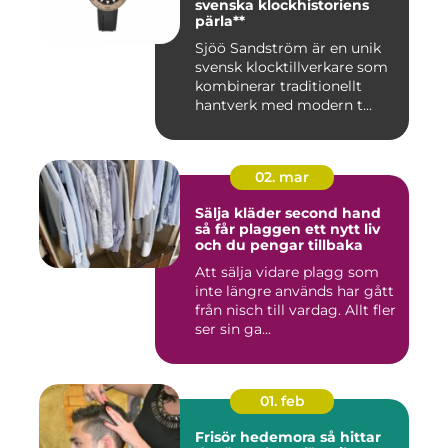
svenska klockhistoriens
pärla**
Sjöö Sandström är en unik
svensk klocktillverkare som
kombinerar traditionellt
hantverk med modern t...
02. mar
Sälja kläder second hand
så får plaggen ett nytt liv
och du pengar tillbaka
Att sälja vidare plagg som
inte längre används har gått
från nisch till vardag. Allt fler
ser sin ga...
01. feb
Frisör hedemora så hittar