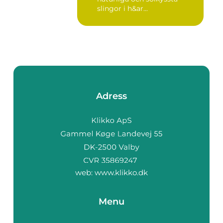
slingor i h&ar...
Adress
web:
www.klikko.dk
Menu