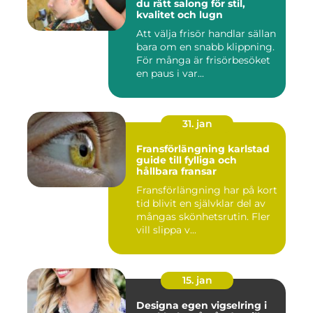
du rätt salong för stil,
kvalitet och lugn
Att välja frisör handlar sällan
bara om en snabb klippning.
För många är frisörbesöket
en paus i var...
31. jan
Fransförlängning karlstad
guide till fylliga och
hållbara fransar
Fransförlängning har på kort
tid blivit en självklar del av
mångas skönhetsrutin. Fler
vill slippa v...
15. jan
Designa egen vigselring i