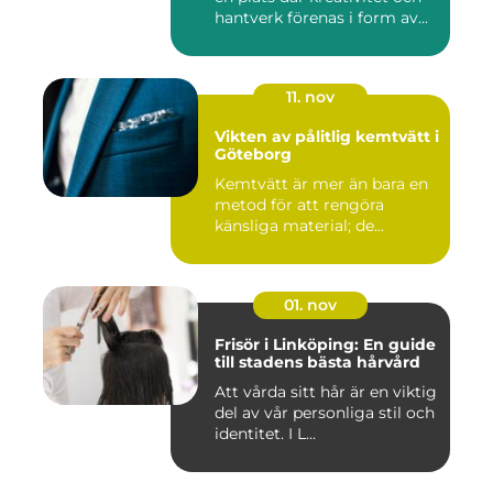
hantverk förenas i form av...
11. nov
Vikten av pålitlig kemtvätt i
Göteborg
Kemtvätt är mer än bara en
metod för att rengöra
känsliga material; de...
01. nov
Frisör i Linköping: En guide
till stadens bästa hårvård
Att vårda sitt hår är en viktig
del av vår personliga stil och
identitet. I L...