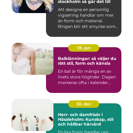
stockholm så går det till
Att designa en personlig
vigselring handlar om mer
än form och material.
Ringen blir ett smycke som
...
05. jan
Balklänningar: så väljer du
rätt stil, form och känsla
En bal är för många en av
livets stora högtider. Dagen
markeras ofta i kalender...
30. dec
Herr- och damfrisör i
Hässleholm: Kunskap, stil
och hållbar hårvård
En bra frisör handlar om