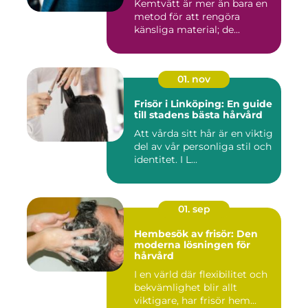
Kemtvätt är mer än bara en
metod för att rengöra
känsliga material; de...
01. nov
Frisör i Linköping: En guide
till stadens bästa hårvård
Att vårda sitt hår är en viktig
del av vår personliga stil och
identitet. I L...
01. sep
Hembesök av frisör: Den
moderna lösningen för
hårvård
I en värld där flexibilitet och
bekvämlighet blir allt
viktigare, har frisör hem...