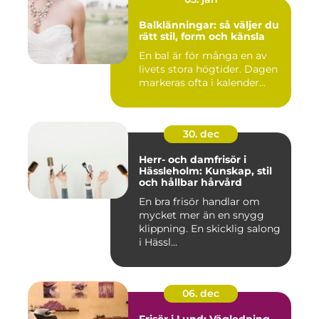
Balklänningar: så väljer du
rätt stil, form och känsla
En bal är för många en av
livets stora högtider. Dagen
markeras ofta i kalender...
30. dec
Herr- och damfrisör i
Hässleholm: Kunskap, stil
och hållbar hårvård
En bra frisör handlar om
mycket mer än en snygg
klippning. En skicklig salong
i Hässl...
06. dec