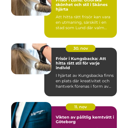
Frisör i Lund: Utforska
skönhet och stil i Skånes
hjärta
Att hitta rätt frisör kan vara
en utmaning, särskilt i en
stad som Lund där valm...
30. nov
Frisör i Kungsbacka: Att
hitta rätt stil för varje
individ
I hjärtat av Kungsbacka finns
en plats där kreativitet och
hantverk förenas i form av...
11. nov
Vikten av pålitlig kemtvätt i
Göteborg