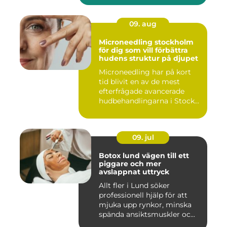
09. aug
Microneedling stockholm
för dig som vill förbättra
hudens struktur på djupet
Microneedling har på kort
tid blivit en av de mest
efterfrågade avancerade
hudbehandlingarna i Stock...
09. jul
Botox lund vägen till ett
piggare och mer
avslappnat uttryck
Allt fler i Lund söker
professionell hjälp för att
mjuka upp rynkor, minska
spända ansiktsmuskler oc...