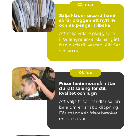
02. mar
Sälja kläder second hand
så får plaggen ett nytt liv
och du pengar tillbaka
Att sälja vidare plagg som
inte längre används har gått
från nisch till vardag. Allt fler
ser sin ga...
01. feb
Frisör hedemora så hittar
du rätt salong för stil,
kvalitet och lugn
Att välja frisör handlar sällan
bara om en snabb klippning.
För många är frisörbesöket
en paus i var...