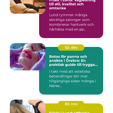
Frisör i Lund: Vägledning
till stil, kvalitet och
omtanke
Lund rymmer många
skickliga salonger som
kombinerar hantverk och
hårhälsa med en pe...
02. dec
Botox för panna och
ansikte i Örebro: En
praktisk guide till trygga
och naturliga resultat
I takt med att estetiska
behandlingar blir mer
tillgängliga söker många i
Närke...
30. nov