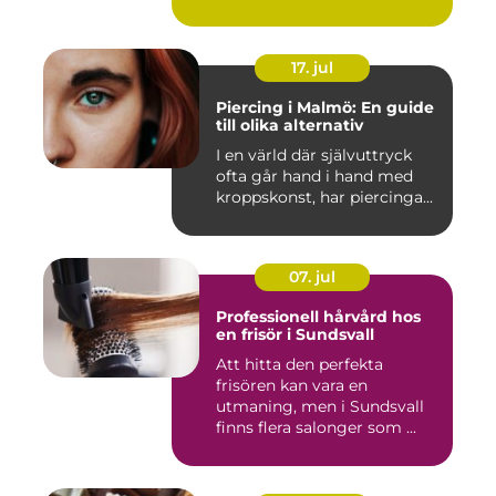
17. jul
Piercing i Malmö: En guide
till olika alternativ
I en värld där självuttryck
ofta går hand i hand med
kroppskonst, har piercinga...
07. jul
Professionell hårvård hos
en frisör i Sundsvall
Att hitta den perfekta
frisören kan vara en
utmaning, men i Sundsvall
finns flera salonger som ...