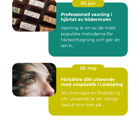
03. jun
Professionell vaxning i
hjärtat av Södermalm
Vaxning är en av de mest
populära metoderna för
hårborttagning och ger en
len h...
05. maj
Förbättra ditt utseende
med näsplastik i Linköping
Att överväga en förändring i
sitt utseende är ett viktigt
beslut som kan p&...