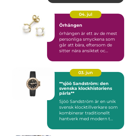
04. jul
Örhängen
örhängen är ett av de mest
personliga smyckena som
går att bära, eftersom de
sitter nära ansiktet oc...
03. jun
**sjöö Sandström: den
svenska klockhistoriens
pärla**
Sjöö Sandström är en unik
svensk klocktillverkare som
kombinerar traditionellt
hantverk med modern t...