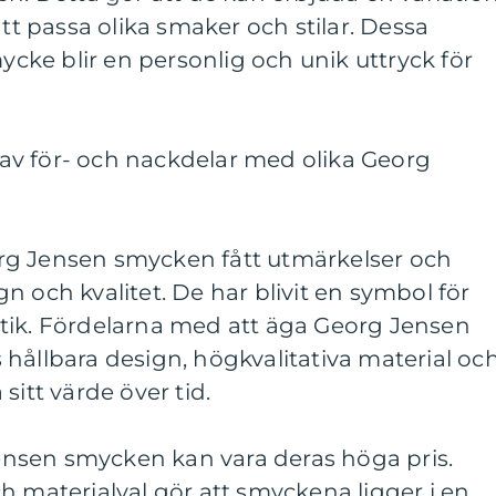
att passa olika smaker och stilar. Dessa
mycke blir en personlig och unik uttryck för
v för- och nackdelar med olika Georg
rg Jensen smycken fått utmärkelser och
n och kvalitet. De har blivit en symbol för
tik. Fördelarna med att äga Georg Jensen
hållbara design, högkvalitativa material oc
sitt värde över tid.
nsen smycken kan vara deras höga pris.
h materialval gör att smyckena ligger i en