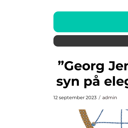
”Georg Jensen smycken” – en
syn på ele
12 september 2023
admin