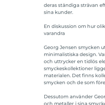
deras ständiga strävan eft
sina kunder.
En diskussion om hur olik
varandra
Georg Jensen smycken ut
minimalistiska design. Va
och uttrycker en tidlös el
smyckeskollektioner ligg
materialen. Det finns kol
smycken och de som föred
Dessutom använder Georg
och metaller i sina smyck