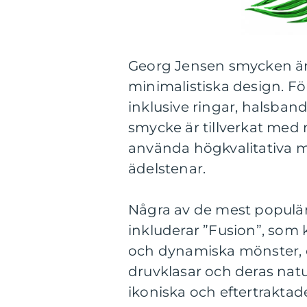
Georg Jensen smycken är 
minimalistiska design. Fö
inklusive ringar, halsban
smycke är tillverkat med
använda högkvalitativa ma
ädelstenar.
Några av de mest populä
inkluderar ”Fusion”, som 
och dynamiska mönster, o
druvklasar och deras natur
ikoniska och eftertrakta