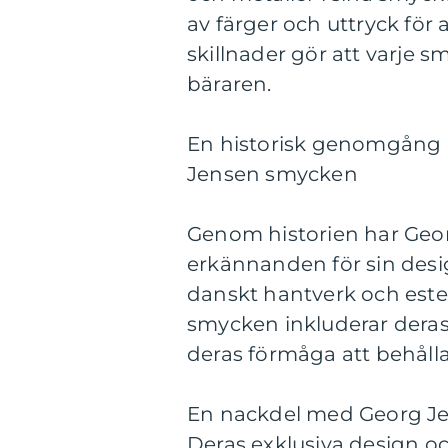
av färger och uttryck för 
skillnader gör att varje s
bäraren.
En historisk genomgång a
Jensen smycken
Genom historien har Geo
erkännanden för sin desig
danskt hantverk och este
smycken inkluderar deras 
deras förmåga att behålla 
En nackdel med Georg Je
Deras exklusiva design oc