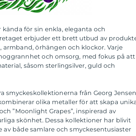
kända för sin enkla, eleganta och
retaget erbjuder ett brett utbud av produkte
d, armband, örhängen och klockor. Varje
 noggrannhet och omsorg, med fokus på att
terial, såsom sterlingsilver, guld och
ra smyckeskollektionerna från Georg Jense
kombinerar olika metaller för att skapa unik
ch ”Moonlight Grapes”, inspirerad av
liga skönhet. Dessa kollektioner har blivit
de av både samlare och smyckesentusiaster