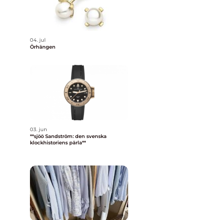
04. jul
Örhängen
03. jun
**sjöö Sandström: den svenska
klockhistoriens pärla**