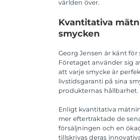
världen över.
Kvantitativa mät
smycken
Georg Jensen är känt för s
Företaget använder sig av 
att varje smycke är perfe
livstidsgaranti på sina sm
produkternas hållbarhet.
Enligt kvantitativa mätn
mer eftertraktade de sena
försäljningen och en ök
tillskrivas deras innovat