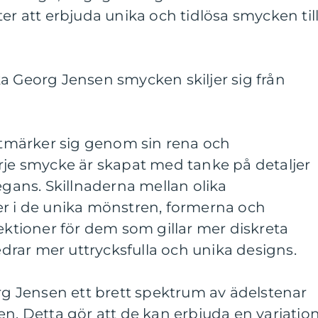
er att erbjuda unika och tidlösa smycken til
a Georg Jensen smycken skiljer sig från
märker sig genom sin rena och
rje smycke är skapat med tanke på detaljer
egans. Skillnaderna mellan olika
er i de unika mönstren, formerna och
lektioner för dem som gillar mer diskreta
rar mer uttrycksfulla och unika designs.
 Jensen ett brett spektrum av ädelstenar
en. Detta gör att de kan erbjuda en variatio