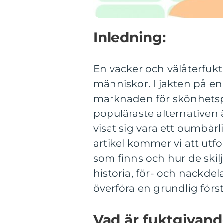
Inledning:
En vacker och välåterfuk
människor. I jakten på e
marknaden för skönhetspr
populäraste alternativen
visat sig vara ett oumbärl
artikel kommer vi att utf
som finns och hur de skilj
historia, för- och nackdel
överföra en grundlig förs
Vad är fuktgivan