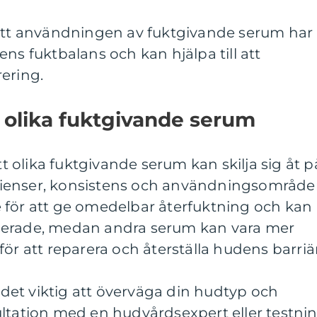
 att användningen av fuktgivande serum har
ns fuktbalans och kan hjälpa till att
ering.
 olika fuktgivande serum
att olika fuktgivande serum kan skilja sig åt p
redienser, konsistens och användningsområde
 för att ge omedelbar återfuktning och kan
serade, medan andra serum kan vara mer
ör att reparera och återställa hudens barriär
r det viktig att överväga din hudtyp och
ultation med en hudvårdsexpert eller testni