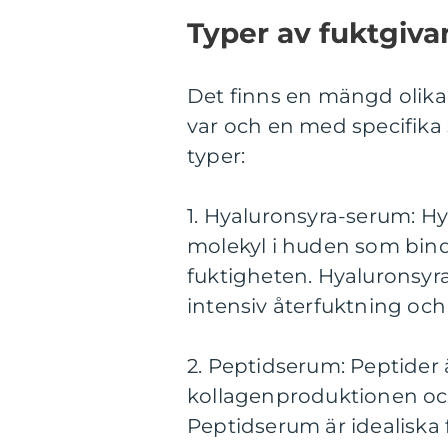
Typer av fuktgiv
Det finns en mängd olik
var och en med specifika
typer:
1. Hyaluronsyra-serum: H
molekyl i huden som binde
fuktigheten. Hyaluronsyra
intensiv återfuktning och 
2. Peptidserum: Peptider ä
kollagenproduktionen och
Peptidserum är idealiska f