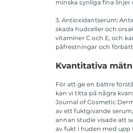
minska synliga fina linjer
3. Antioxidantserum: Ant
skada hudceller och orsa
vitaminer C och E, och k
påfrestningar och förbätt
Kvantitativa mät
För att ge en bättre först
kan vi titta på några kvan
Journal of Cosmetic Derm
av ett fuktgivande seru
annan studie visade att 
av fukt i huden med upp t