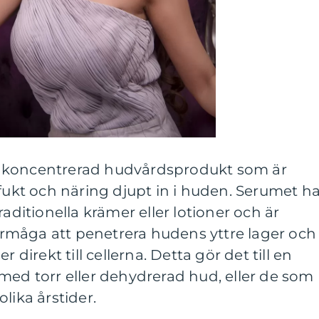
 koncentrerad hudvårdsprodukt som är
 fukt och näring djupt in i huden. Serumet h
raditionella krämer eller lotioner och är
 förmåga att penetrera hudens yttre lager och
r direkt till cellerna. Detta gör det till en
med torr eller dehydrerad hud, eller de som
lika årstider.