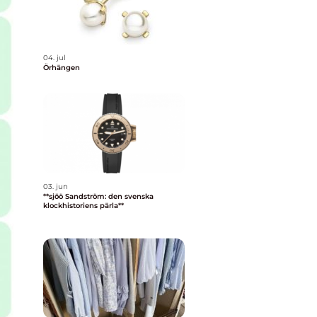
04. jul
Örhängen
03. jun
**sjöö Sandström: den svenska
klockhistoriens pärla**