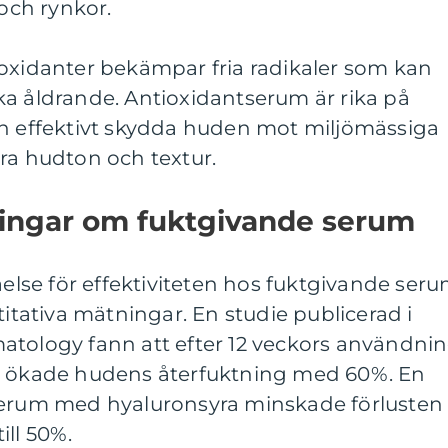
 och rynkor.
ioxidanter bekämpar fria radikaler som kan
ka åldrande. Antioxidantserum är rika på
an effektivt skydda huden mot miljömässiga
ra hudton och textur.
ningar om fuktgivande serum
åelse för effektiviteten hos fuktgivande ser
titativa mätningar. En studie publicerad i
atology fann att efter 12 veckors användni
m, ökade hudens återfuktning med 60%. En
serum med hyaluronsyra minskade förlusten
ill 50%.