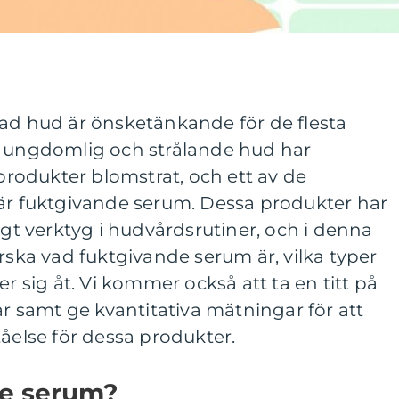
tad hud är önsketänkande för de flesta
n ungdomlig och strålande hud har
odukter blomstrat, och ett av de
 är fuktgivande serum. Dessa produkter har
igt verktyg i hudvårdsrutiner, och i denna
orska vad fuktgivande serum är, vilka typer
er sig åt. Vi kommer också att ta en titt på
ar samt ge kvantitativa mätningar för att
tåelse för dessa produkter.
de serum?