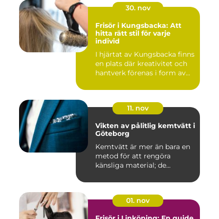
30. nov
Frisör i Kungsbacka: Att
hitta rätt stil för varje
individ
I hjärtat av Kungsbacka finns
en plats där kreativitet och
hantverk förenas i form av...
11. nov
Vikten av pålitlig kemtvätt i
Göteborg
Kemtvätt är mer än bara en
metod för att rengöra
känsliga material; de...
01. nov
Frisör i Linköping: En guide