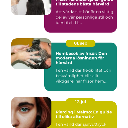
till stadens bästa hårvård
Att vårda sitt hår är en viktig
del av vår personliga stil och
identitet. I L...
01. sep
Hembesök av frisör: Den
moderna lösningen för
hårvård
I en värld där flexibilitet och
bekvämlighet blir allt
viktigare, har frisör hem...
17. jul
Piercing i Malmö: En guide
till olika alternativ
I en värld där självuttryck