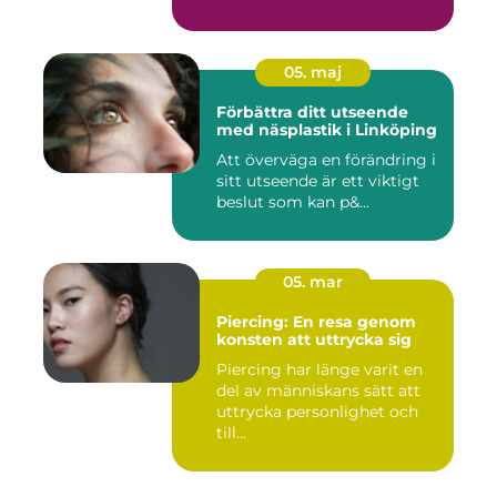
05. maj
Förbättra ditt utseende
med näsplastik i Linköping
Att överväga en förändring i
sitt utseende är ett viktigt
beslut som kan p&...
05. mar
Piercing: En resa genom
konsten att uttrycka sig
Piercing har länge varit en
del av människans sätt att
uttrycka personlighet och
till...