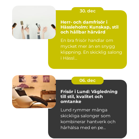
30. dec
Herr- och damfrisör i
Hässleholm: Kunskap, stil
och hållbar hårvård
En bra frisör handlar om
mycket mer än en snygg
klippning. En skicklig salong
i Hässl...
06. dec
Frisör i Lund: Vägledning
till stil, kvalitet och
omtanke
Lund rymmer många
skickliga salonger som
kombinerar hantverk och
hårhälsa med en pe...