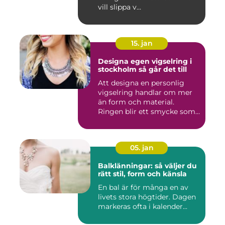
vill slippa v...
15. jan
Designa egen vigselring i
stockholm så går det till
Att designa en personlig
vigselring handlar om mer
än form och material.
Ringen blir ett smycke som
...
05. jan
Balklänningar: så väljer du
rätt stil, form och känsla
En bal är för många en av
livets stora högtider. Dagen
markeras ofta i kalender...