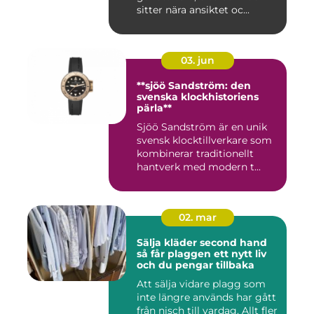
sitter nära ansiktet oc...
03. jun
**sjöö Sandström: den
svenska klockhistoriens
pärla**
Sjöö Sandström är en unik
svensk klocktillverkare som
kombinerar traditionellt
hantverk med modern t...
02. mar
Sälja kläder second hand
så får plaggen ett nytt liv
och du pengar tillbaka
Att sälja vidare plagg som
inte längre används har gått
från nisch till vardag. Allt fler