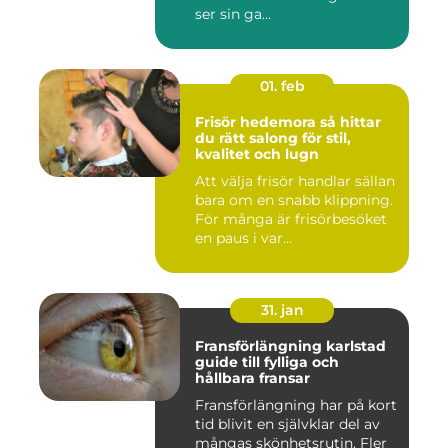
ser sin ga...
01. feb
Frisör hedemora så hittar
du rätt salong för stil,
kvalitet och lugn
Att välja frisör handlar sällan
bara om en snabb klippning.
För många är frisörbesöket
en paus i var...
31. jan
Fransförlängning karlstad
guide till fylliga och
hållbara fransar
Fransförlängning har på kort
tid blivit en självklar del av
mångas skönhetsrutin. Fler