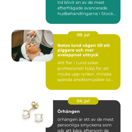
tid blivit en av de mest
efterfrågade avancerade
hudbehandlingarna i Stock...
09. jul
Botox lund vägen till ett
piggare och mer
avslappnat uttryck
Allt fler i Lund söker
professionell hjälp för att
mjuka upp rynkor, minska
spända ansiktsmuskler oc...
04. jul
Örhängen
örhängen är ett av de mest
personliga smyckena som
går att bära, eftersom de