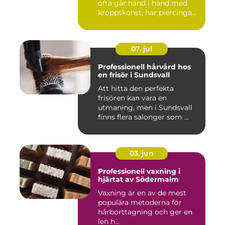
ofta går hand i hand med
kroppskonst, har piercinga...
07. jul
Professionell hårvård hos
en frisör i Sundsvall
Att hitta den perfekta
frisören kan vara en
utmaning, men i Sundsvall
finns flera salonger som ...
03. jun
Professionell vaxning i
hjärtat av Södermalm
Vaxning är en av de mest
populära metoderna för
hårborttagning och ger en
len h...