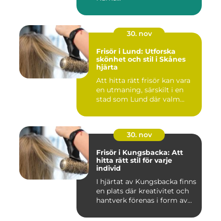
30. nov
Frisör i Lund: Utforska
skönhet och stil i Skånes
hjärta
Att hitta rätt frisör kan vara
en utmaning, särskilt i en
stad som Lund där valm...
30. nov
Frisör i Kungsbacka: Att
hitta rätt stil för varje
individ
I hjärtat av Kungsbacka finns
en plats där kreativitet och
hantverk förenas i form av...