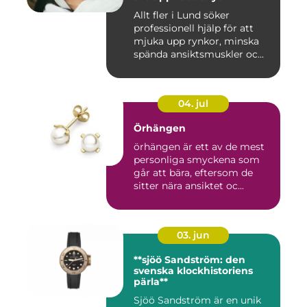
Allt fler i Lund söker
professionell hjälp för att
mjuka upp rynkor, minska
spända ansiktsmuskler oc...
04. jul
Örhängen
örhängen är ett av de mest
personliga smyckena som
går att bära, eftersom de
sitter nära ansiktet oc...
03. jun
**sjöö Sandström: den
svenska klockhistoriens
pärla**
Sjöö Sandström är en unik