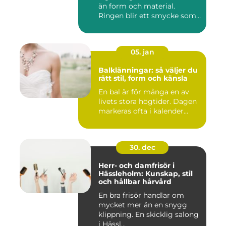
än form och material.
Ringen blir ett smycke som
...
05. jan
Balklänningar: så väljer du
rätt stil, form och känsla
En bal är för många en av
livets stora högtider. Dagen
markeras ofta i kalender...
30. dec
Herr- och damfrisör i
Hässleholm: Kunskap, stil
och hållbar hårvård
En bra frisör handlar om
mycket mer än en snygg
klippning. En skicklig salong
i Hässl...