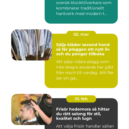
svensk klocktillverkare som
kombinerar traditionellt
hantverk med modern t...
02. mar
Sälja kläder second hand
så får plaggen ett nytt liv
och du pengar tillbaka
Att sälja vidare plagg som
inte längre används har gått
från nisch till vardag. Allt fler
ser sin ga...
01. feb
Frisör hedemora så hittar
du rätt salong för stil,
kvalitet och lugn
Att välja frisör handlar sällan