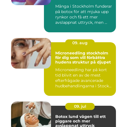
Många i Stockholm funderar
på botox för att mjuka upp
rynkor och få ett mer
avslappnat uttryck, men ...
09. aug
Microneedling stockholm
för dig som vill förbättra
hudens struktur på djupet
Microneedling har på kort
tid blivit en av de mest
efterfrågade avancerade
hudbehandlingarna i Stock...
09. jul
Botox lund vägen till ett
piggare och mer
avslappnat uttryck