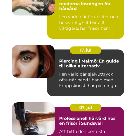
moderna lösningen för
hårvård
I en värld där flexibilitet och
bekvämlighet blir allt
viktigare, har frisör hem...
17. jul
Piercing i Malmö: En guide
till olika alternativ
I en värld där självuttryck
ofta går hand i hand med
kroppskonst, har piercinga...
07. jul
Professionell hårvård hos
en frisör i Sundsvall
Att hitta den perfekta