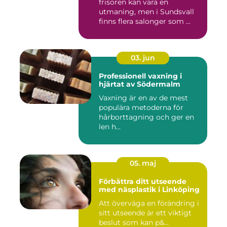
frisören kan vara en
utmaning, men i Sundsvall
finns flera salonger som ...
03. jun
Professionell vaxning i
hjärtat av Södermalm
Vaxning är en av de mest
populära metoderna för
hårborttagning och ger en
len h...
05. maj
Förbättra ditt utseende
med näsplastik i Linköping
Att överväga en förändring i
sitt utseende är ett viktigt
beslut som kan p&...