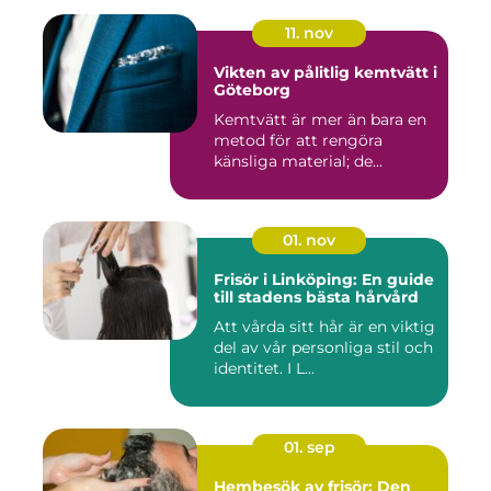
11. nov
Vikten av pålitlig kemtvätt i
Göteborg
Kemtvätt är mer än bara en
metod för att rengöra
känsliga material; de...
01. nov
Frisör i Linköping: En guide
till stadens bästa hårvård
Att vårda sitt hår är en viktig
del av vår personliga stil och
identitet. I L...
01. sep
Hembesök av frisör: Den