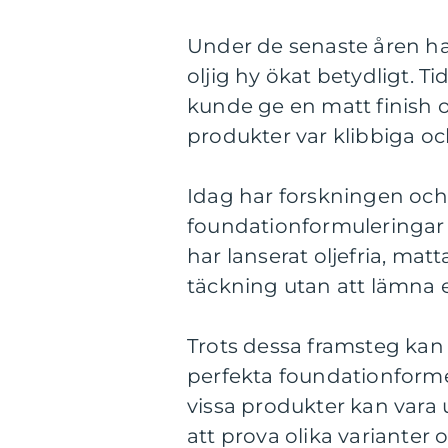
Under de senaste åren ha
oljig hy ökat betydligt. T
kunde ge en matt finish o
produkter var klibbiga o
Idag har forskningen och
foundationformuleringar 
har lanserat oljefria, ma
täckning utan att lämna 
Trots dessa framsteg kan
perfekta foundationformel
vissa produkter kan vara u
att prova olika variante