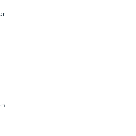
ör
r
en