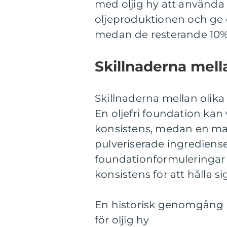
med oljig hy att använda 
oljeproduktionen och ge e
medan de resterande 10% 
Skillnaderna mella
Skillnaderna mellan olika
En oljefri foundation kan
konsistens, medan en mat
pulveriserade ingrediense
foundationformuleringar 
konsistens för att hålla si
En historisk genomgång a
för oljig hy