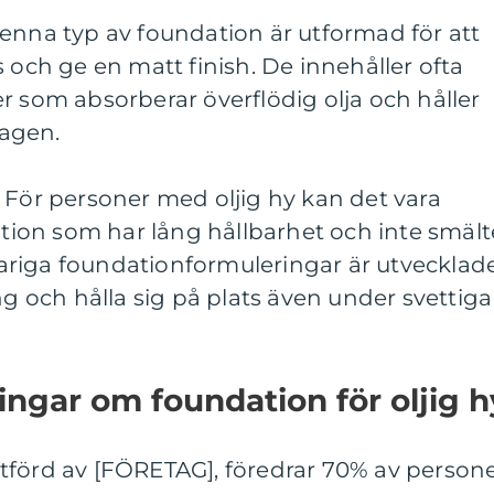
enna typ av foundation är utformad för att
 och ge en matt finish. De innehåller ofta
r som absorberar överflödig olja och håller
agen.
 För personer med oljig hy kan det vara
dation som har lång hållbarhet och inte smält
riga foundationformuleringar är utvecklad
ng och hålla sig på plats även under svettiga
ingar om foundation för oljig h
tförd av [FÖRETAG], föredrar 70% av person