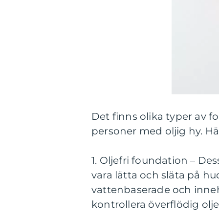
Det finns olika typer av f
personer med oljig hy. Hä
1. Oljefri foundation – De
vara lätta och släta på hu
vattenbaserade och innehå
kontrollera överflödig ol