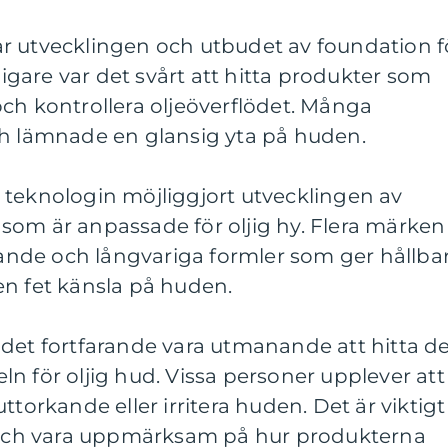
r utvecklingen och utbudet av foundation f
idigare var det svårt att hitta produkter som
ch kontrollera oljeöverflödet. Många
ch lämnade en glansig yta på huden.
 teknologin möjliggjort utvecklingen av
som är anpassade för oljig hy. Flera märken
ttande och långvariga formler som ger hållba
en fet känsla på huden.
 det fortfarande vara utmanande att hitta d
n för oljig hud. Vissa personer upplever att
ttorkande eller irritera huden. Det är viktigt
r och vara uppmärksam på hur produkterna