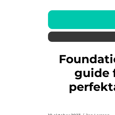
Foundation för oljig hy – en
guide 
perfekt