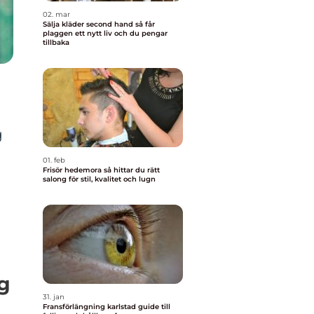
02. mar
Sälja kläder second hand så får
plaggen ett nytt liv och du pengar
tillbaka
g
01. feb
Frisör hedemora så hittar du rätt
salong för stil, kvalitet och lugn
ig
31. jan
Fransförlängning karlstad guide till