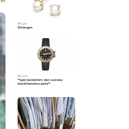
er
04. jul
Örhängen
03. jun
**sjöö Sandström: den svenska
klockhistoriens pärla**