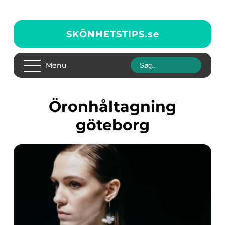
SKÖNHETSTIPS.
se
Menu
öronhåltagning
göteborg