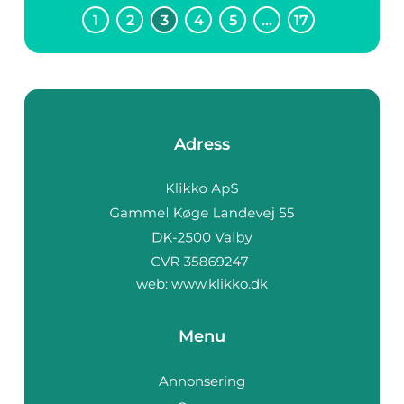
1
2
3
4
5
…
17
Adress
web:
www.klikko.dk
Menu
Annonsering