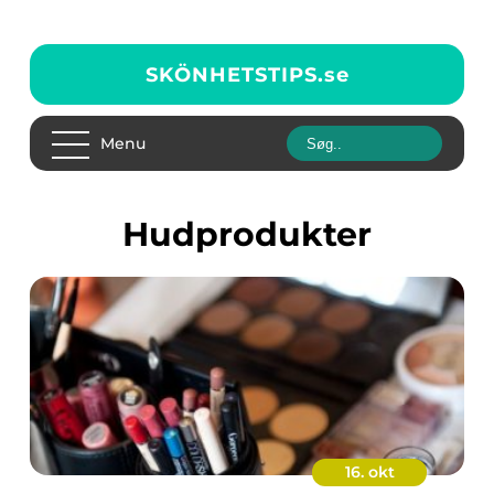
SKÖNHETSTIPS.
se
Menu
Hudprodukter
16. okt