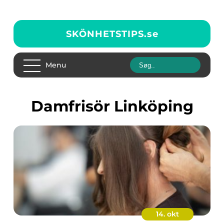
SKÖNHETSTIPS.
se
Menu
Damfrisör Linköping
14. okt