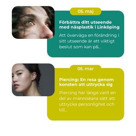
05. maj
Förbättra ditt utseende
med näsplastik i Linköping
Att överväga en förändring i
sitt utseende är ett viktigt
beslut som kan p&...
05. mar
Piercing: En resa genom
konsten att uttrycka sig
Piercing har länge varit en
del av människans sätt att
uttrycka personlighet och
till...