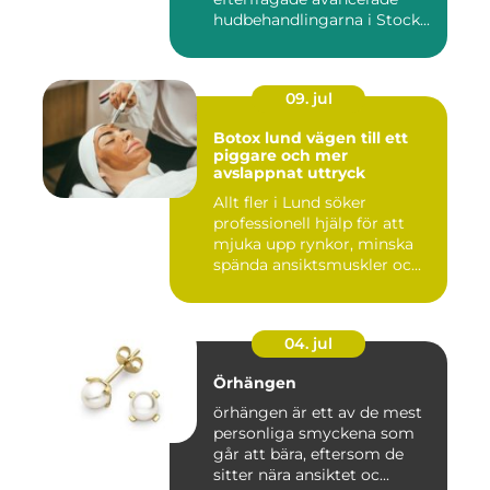
hudbehandlingarna i Stock...
09. jul
Botox lund vägen till ett
piggare och mer
avslappnat uttryck
Allt fler i Lund söker
professionell hjälp för att
mjuka upp rynkor, minska
spända ansiktsmuskler oc...
04. jul
Örhängen
örhängen är ett av de mest
personliga smyckena som
går att bära, eftersom de
sitter nära ansiktet oc...