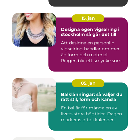
15. jan
Designa egen vigselring i
stockholm så går det till
Att designa en personlig
vigselring handlar om mer
än form och material.
Ringen blir ett smycke som
...
05. jan
Balklänningar: så väljer du
rätt stil, form och känsla
En bal är för många en av
livets stora högtider. Dagen
markeras ofta i kalender...