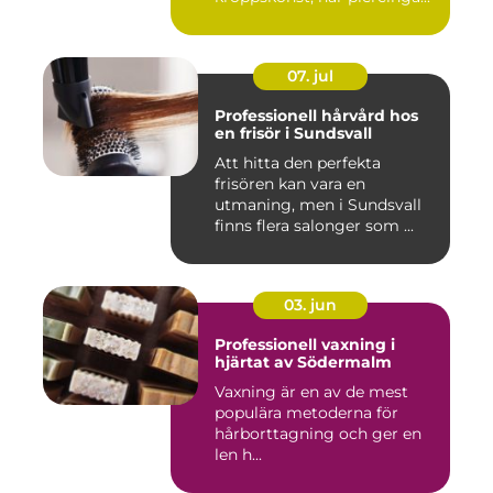
07. jul
Professionell hårvård hos
en frisör i Sundsvall
Att hitta den perfekta
frisören kan vara en
utmaning, men i Sundsvall
finns flera salonger som ...
03. jun
Professionell vaxning i
hjärtat av Södermalm
Vaxning är en av de mest
populära metoderna för
hårborttagning och ger en
len h...