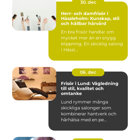
30. dec
Herr- och damfrisör i
Hässleholm: Kunskap, stil
och hållbar hårvård
En bra frisör handlar om
mycket mer än en snygg
klippning. En skicklig salong
i Hässl...
06. dec
Frisör i Lund: Vägledning
till stil, kvalitet och
omtanke
Lund rymmer många
skickliga salonger som
kombinerar hantverk och
hårhälsa med en pe...