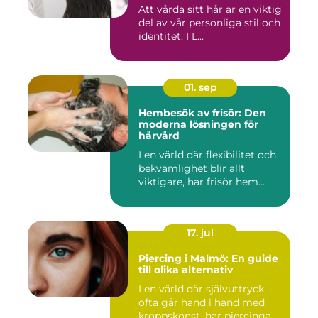
Att vårda sitt hår är en viktig
del av vår personliga stil och
identitet. I L...
01. sep
Hembesök av frisör: Den
moderna lösningen för
hårvård
I en värld där flexibilitet och
bekvämlighet blir allt
viktigare, har frisör hem...
17. jul
Piercing i Malmö: En guide
till olika alternativ
I en värld där självuttryck
ofta går hand i hand med
kroppskonst, har piercinga...