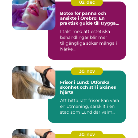
02. dec
Botox för panna och
ansikte i Örebro: En
praktisk guide till trygga
och naturliga resultat
I takt med att estetiska
behandlingar blir mer
tillgängliga söker många i
Närke...
30. nov
Frisör i Lund: Utforska
skönhet och stil i Skånes
hjärta
Att hitta rätt frisör kan vara
en utmaning, särskilt i en
stad som Lund där valm...
30. nov