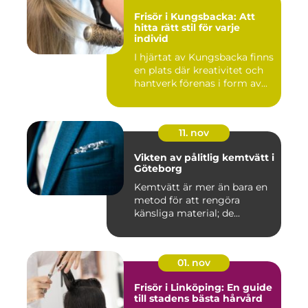
Frisör i Kungsbacka: Att
hitta rätt stil för varje
individ
I hjärtat av Kungsbacka finns
en plats där kreativitet och
hantverk förenas i form av...
11. nov
Vikten av pålitlig kemtvätt i
Göteborg
Kemtvätt är mer än bara en
metod för att rengöra
känsliga material; de...
01. nov
Frisör i Linköping: En guide
till stadens bästa hårvård