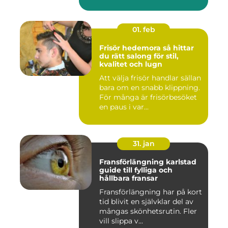
01. feb
Frisör hedemora så hittar
du rätt salong för stil,
kvalitet och lugn
Att välja frisör handlar sällan
bara om en snabb klippning.
För många är frisörbesöket
en paus i var...
31. jan
Fransförlängning karlstad
guide till fylliga och
hållbara fransar
Fransförlängning har på kort
tid blivit en självklar del av
mångas skönhetsrutin. Fler
vill slippa v...