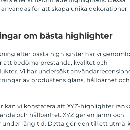
ters eller stift-formade highlighters. Dessa
n användas för att skapa unika dekorationer
ingar om bästa highlighter
ökning efter bästa highlighter har vi genomfö
r att bedöma prestanda, kvalitet och
dukter. Vi har undersökt användarrecensione
ngar av produktens glans, hållbarhet och
 kan vi konstatera att XYZ-highlighter rank
standa och hållbarhet. XYZ ger en jämn och
 under lång tid. Detta gör den till ett utmär