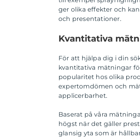
till exempel sprayhighligh
ger olika effekter och ka
och presentationer.
Kvantitativa mätn
För att hjälpa dig i din s
kvantitativa mätningar fö
popularitet hos olika pro
expertomdömen och mätni
applicerbarhet.
Baserat på våra mätningar
högst när det gäller pre
glansig yta som är hållbar