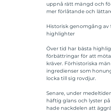
uppnå rätt mängd och förd
mer förlåtande och lättar
Historisk genomgång av f
highlighter
Över tid har bästa highl
förbättringar för att mö
kräver. Förhistoriska män
ingredienser som honung 
locka till sig rovdjur.
Senare, under medeltiden
häftig glans och lyster p
hade nackdelen att äggrät