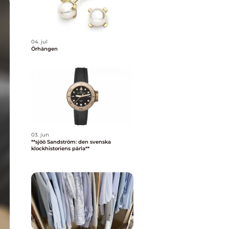
04. jul
Örhängen
03. jun
**sjöö Sandström: den svenska
klockhistoriens pärla**