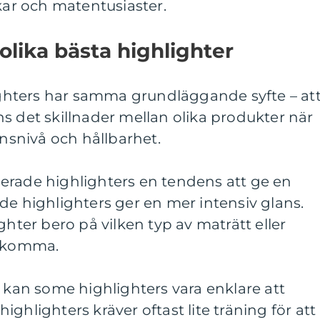
ckar och matentusiaster.
olika bästa highlighter
lighters har samma grundläggande syfte – at
s det skillnader mellan olika produkter när
ansnivå och hållbarhet.
erade highlighters en tendens att ge en
de highlighters ger en mer intensiv glans.
ghter bero på vilken typ av maträtt eller
adkomma.
n kan some highlighters vara enklare att
ghlighters kräver oftast lite träning för att