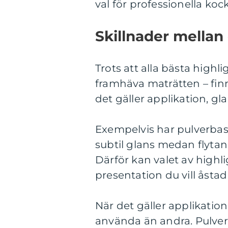
val för professionella ko
Skillnader mellan 
Trots att alla bästa high
framhäva maträtten – finn
det gäller applikation, gl
Exempelvis har pulverbas
subtil glans medan flytan
Därför kan valet av highli
presentation du vill åst
När det gäller applikatio
använda än andra. Pulverhi