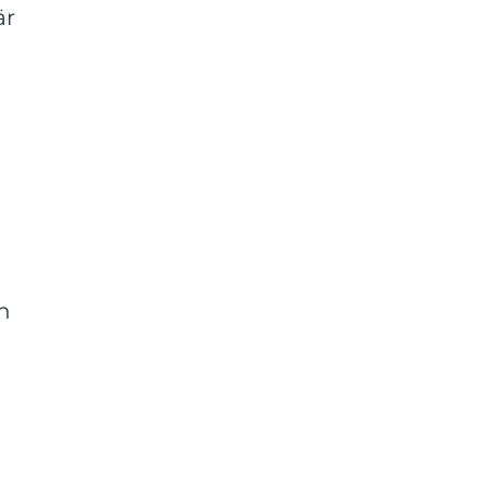
är
ch