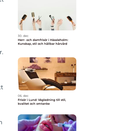
.
30. dec
Herr- och damfrisör i Hässleholm:
Kunskap, stil och hållbar hårvård
r.
tt
06. dec
Frisör i Lund: Vägledning till stil,
kvalitet och omtanke
m