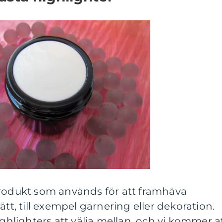
produkt som används för att framhäva
ätt, till exempel garnering eller dekoration.
ighlighters att välja mellan, och vi kommer a