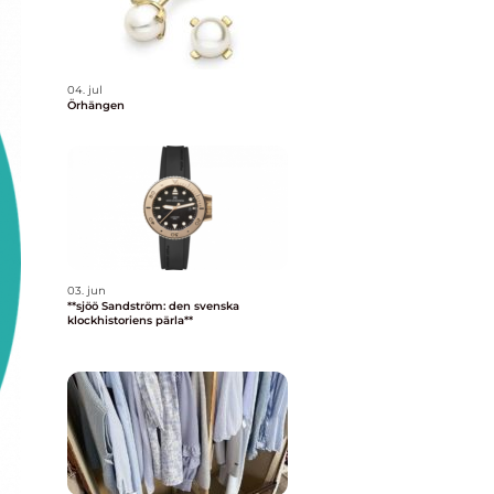
04. jul
Örhängen
03. jun
**sjöö Sandström: den svenska
klockhistoriens pärla**