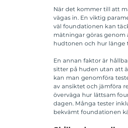
När det kommer till att mä
vägas in. En viktig param
väl foundationen kan tä
mätningar göras genom a
hudtonen och hur länge 
En annan faktor är hållb
sitter på huden utan att ä
kan man genomföra teste
av ansiktet och jämföra re
överväga hur lättsam fou
dagen. Många tester ink
bekvämt foundationen k