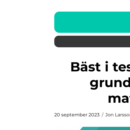
Bäst i test foundation – en
grundl
ma
20 september 2023
Jon Larss