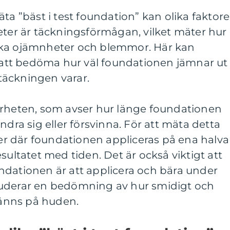
ta ”bäst i test foundation” kan olika faktore
eter är täckningsförmågan, vilket mäter hur
cka ojämnheter och blemmor. Här kan
tt bedöma hur väl foundationen jämnar ut
täckningen varar.
arheten, som avser hur länge foundationen
ndra sig eller försvinna. För att mäta detta
r där foundationen appliceras på ena halv
sultatet med tiden. Det är också viktigt att
ndationen är att applicera och bära under
luderar en bedömning av hur smidigt och
änns på huden.