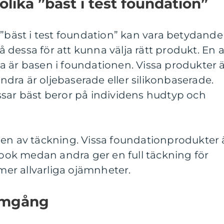
olika ”bäst i test foundation”
 ”bäst i test foundation” kan vara betydande
tå dessa för att kunna välja rätt produkt. En 
 är basen i foundationen. Vissa produkter 
ra är oljebaserade eller silikonbaserade.
ssar bäst beror på individens hudtyp och
den av täckning. Vissa foundationprodukter 
 look medan andra ger en full täckning för
er allvarliga ojämnheter.
nomgång