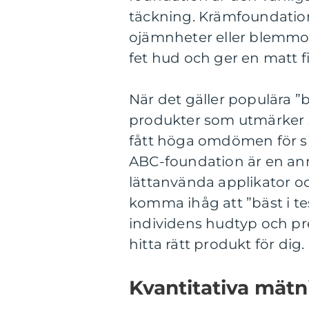
täckning. Krämfoundatio
ojämnheter eller blemmor
fet hud och ger en matt fi
När det gäller populära ”b
produkter som utmärker s
fått höga omdömen för si
ABC-foundation är en ann
lättanvända applikator oc
komma ihåg att ”bäst i t
individens hudtyp och pref
hitta rätt produkt för dig.
Kvantitativa mätn