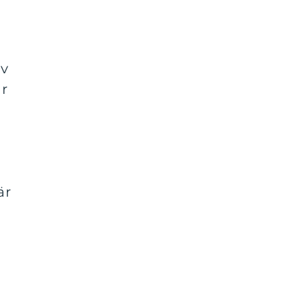
av
är
är