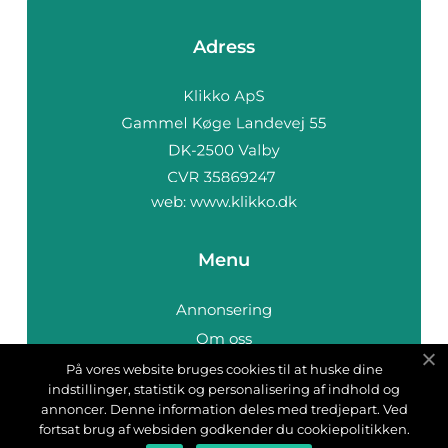
Adress
web:
www.klikko.dk
Menu
Annonsering
Om oss
Cookies
På vores website bruges cookies til at huske dine
indstillinger, statistik og personalisering af indhold og
Kontakta oss
annoncer. Denne information deles med tredjepart. Ved
Sitemap
fortsat brug af websiden godkender du cookiepolitikken.